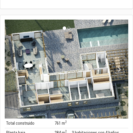
anterior
próxi
2
Total construido
761 m
2
Planta baja
284 m
3 habitaciones con 4 baños