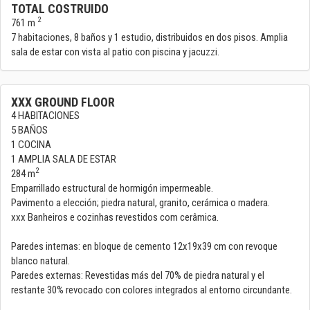
TOTAL COSTRUIDO
2
761 m
7 habitaciones, 8 baños y 1 estudio, distribuidos en dos pisos. Amplia
sala de estar con vista al patio con piscina y jacuzzi.
XXX GROUND FLOOR
4 HABITACIONES
5 BAÑOS
1 COCINA
1 AMPLIA SALA DE ESTAR
2
284 m
Emparrillado estructural de hormigón impermeable.
Pavimento a elección; piedra natural, granito, cerámica o madera.
xxx Banheiros e cozinhas revestidos com cerâmica.
Paredes internas: en bloque de cemento 12x19x39 cm con revoque
blanco natural.
Paredes externas: Revestidas más del 70% de piedra natural y el
restante 30% revocado con colores integrados al entorno circundante.