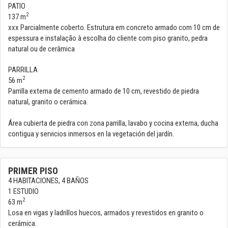
PATIO
2
137 m
xxx Parcialmente coberto. Estrutura em concreto armado com 10 cm de
espessura e instalação à escolha do cliente com piso granito, pedra
natural ou de cerâmica
PARRILLA
2
56 m
Parrilla externa de cemento armado de 10 cm, revestido de piedra
natural, granito o cerámica.
Área cubierta de piedra con zona parrilla, lavabo y cocina externa, ducha
contigua y servicios inmersos en la vegetación del jardín.
PRIMER PISO
4 HABITACIONES, 4 BAÑOS
1 ESTUDIO
2
63 m
Losa en vigas y ladrillos huecos, armados y revestidos en granito o
cerámica.