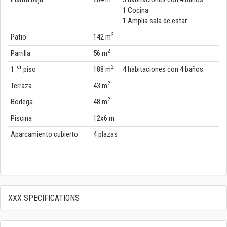
1 Cocina
1 Amplia sala de estar
2
Patio
142 m
2
Parrilla
56 m
°er
2
1
piso
188 m
4 habitaciones con 4 baños
2
Terraza
43 m
2
Bodega
48 m
Piscina
12x6 m
Aparcamiento cubierto
4 plazas
3.300.000 R$
XXX SPECIFICATIONS